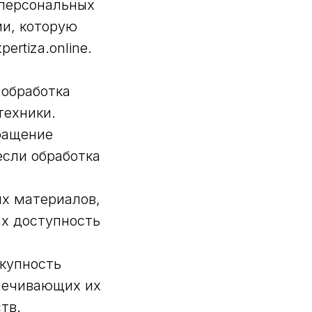
 персональных
ии, которую
ertiza.online.
 обработка
техники.
ращение
если обработка
ых материалов,
их доступность
купность
печивающих их
тв.