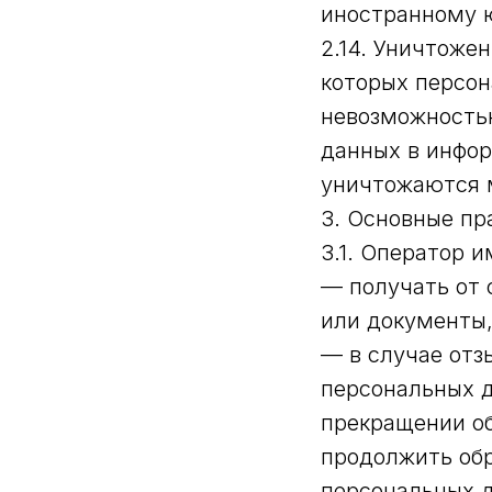
иностранному 
2.14. Уничтоже
которых персон
невозможность
данных в инфо
уничтожаются 
3. Основные пр
3.1. Оператор и
— получать от 
или документы
— в случае отз
персональных д
прекращении об
продолжить обр
персональных д