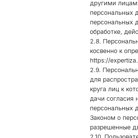
другими лицам
персональных д
персональных 
обработке, дей
2.8. Персонал
косвенно к опр
https://expertiza
2.9. Персональ
для распростра
круга лиц к ко
дачи согласия 
персональных 
Законом о перс
разрешенные дл
2.10. Пользоват