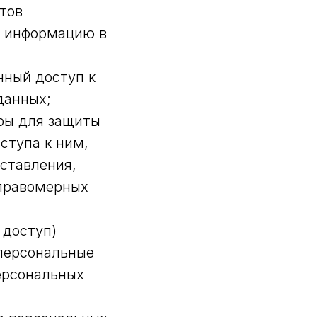
тов
ю информацию в
нный доступ к
данных;
ры для защиты
ступа к ним,
оставления,
еправомерных
 доступ)
 персональные
ерсональных