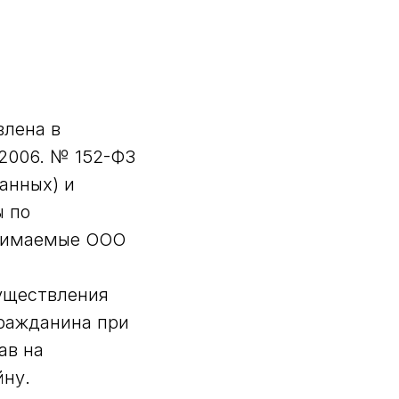
влена в
.2006. № 152-ФЗ
анных) и
ы по
инимаемые ООО
существления
гражданина при
ав на
йну.