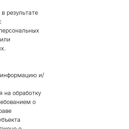
 в результате
с
персональных
/или
х.
 информацию и/
я на обработку
ребованием о
раве
убъекта
аконе о