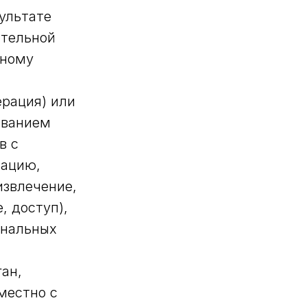
ультате
ительной
тному
ерация) или
ованием
в с
зацию,
извлечение,
, доступ),
ональных
ан,
местно с