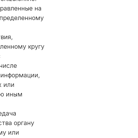
правленные на
определенному
вия,
ленному кругу
с
 числе
 информации,
х или
бо иным
едача
ства органу
му или