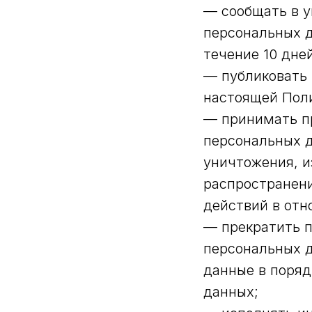
— сообщать в у
персональных д
течение 10 дне
— публиковать 
настоящей Поли
— принимать пр
персональных д
уничтожения, и
распространени
действий в отн
— прекратить п
персональных д
данные в поряд
данных;