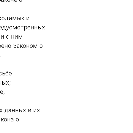
бходимых и
редусмотренных
ии с ним
ено Законом о
.
сьбе
ных;
е,
х данных и их
кона о