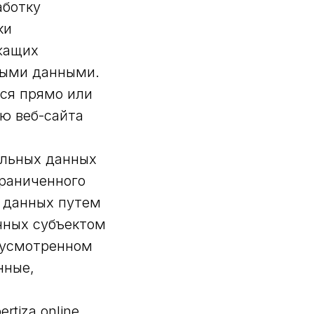
аботку
ки
жащих
ными данными.
ся прямо или
ю веб-сайта
альных данных
граниченного
х данных путем
нных субъектом
дусмотренном
нные,
rtiza.online.