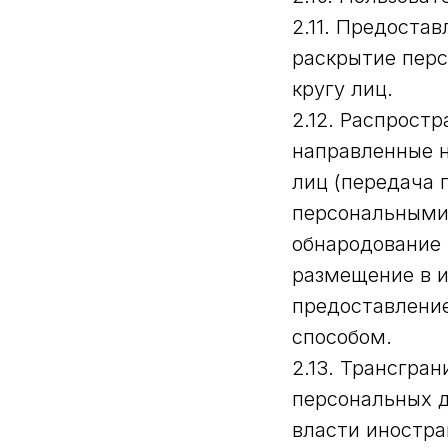
2.11. Предоста
раскрытие пер
кругу лиц.
2.12. Распрост
направленные 
лиц (передача 
персональными 
обнародование 
размещение в 
предоставлени
способом.
2.13. Трансгра
персональных д
власти иностра